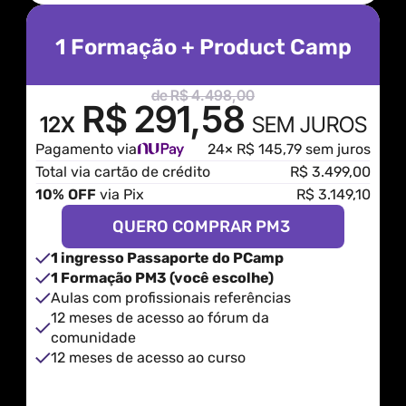
1 Formação + Product Camp
de R$ 4.498,00
R$ 291,58
12X
SEM JUROS
Pagamento via
24× R$ 145,79 sem juros
Total via cartão de crédito
R$ 3.499,00
10% OFF
 via Pix
R$ 3.149,10
QUERO COMPRAR PM3 
1 ingresso Passaporte do PCamp
1 Formação PM3 (você escolhe)
Aulas com profissionais referências
12 meses de acesso ao fórum da 
comunidade
12 meses de acesso ao curso