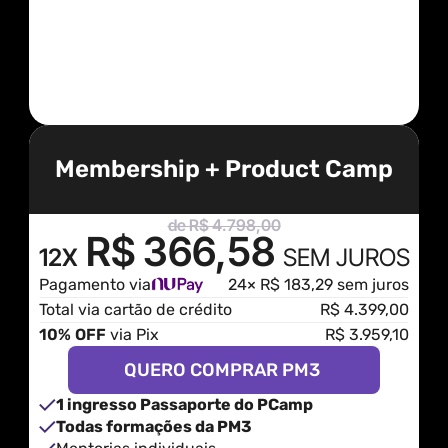
Membership + Product Camp
de R$ 4.798,00
R$ 366,58
12X
SEM JUROS
Pagamento via
24× R$ 183,29 sem juros
Total via cartão de crédito
R$ 4.399,00
10% OFF
 via Pix
R$ 3.959,10
QUERO COMPRAR PM3 
1 ingresso Passaporte do PCamp
Todas formações da PM3